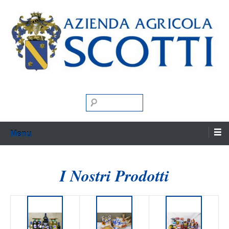
Skip
to
content
Vino Farina Miele Matrimoni
Azienda Agricola
Search
Scotti
Menu
I Nostri Prodotti