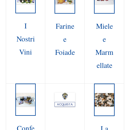
I
Farine
Miele
Nostri
e
e
Vini
Foiade
Marm
ellate
Confe
La