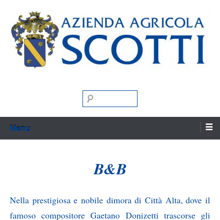
Skip
to
content
Vino Farina Miele Matrimoni
Azienda Agricola
Search
Scotti
Menu
B&B
Nella prestigiosa e nobile dimora di Città Alta, dove il
famoso compositore Gaetano Donizetti trascorse gli